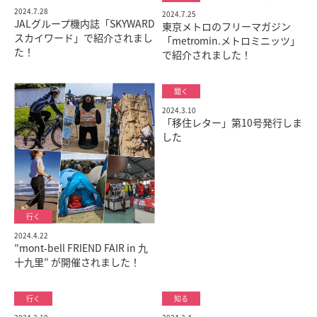
2024.7.28
2024.7.25
JALグループ機内誌「SKYWARD
東京メトロのフリーマガジン
スカイワード」で紹介されまし
「metromin.メトロミニッツ」
た！
で紹介されました！
2024.3.10
「移住レター」第10号発行しま
した
2024.4.22
”mont-bell FRIEND FAIR in 九
十九里” が開催されました！