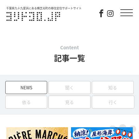
千葉県九十九里浜にある横芝光町の移住定住サポートサイト
Content
記事一覧
NEWS
聞く
知る
依る
見る
行く