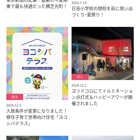
2025.7.19
東で最も快適だった横芝光町！
日吉小学校の閉校を前に思い出
づくりｰ夏祭り！
2024.12.2
ヨリドコロにてイルミネーショ
ン点灯式＆ハッピーアワーが開
催されました
2024.12.2
入居条件が変更になりました！
移住子育て世帯向け住宅「ヨコ
シバテラス」