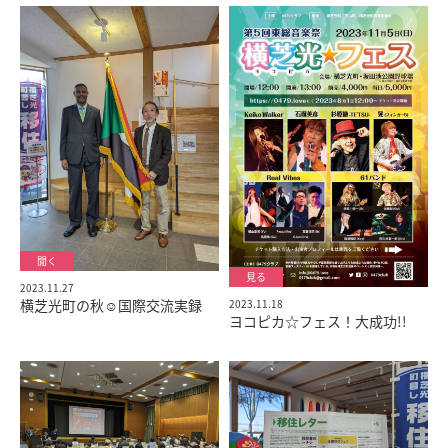
2023.11.27
横芝光町の秋☺️国際交流実録
2023.11.18
ヨコピカ☆フェス！大成功!!