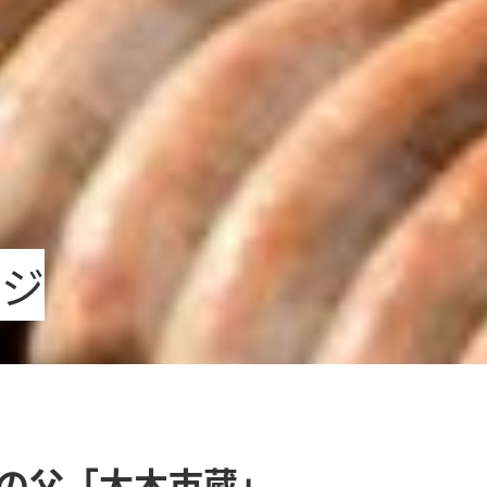
ージ
の父
「大木市蔵」