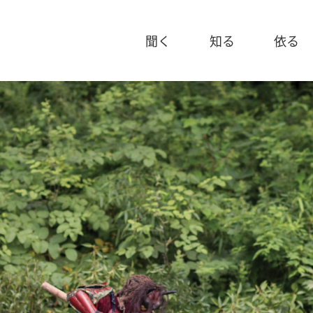
聞く
知る
依る