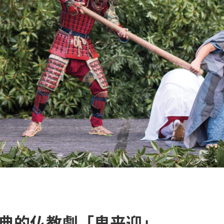
典的仏教劇「鬼来迎」