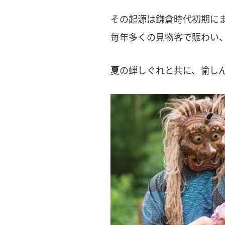
その起源は鎌倉時代初期に
毎年多くの見物客で賑わい
夏の蝉しぐれと共に、愉し