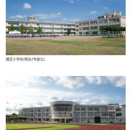
横芝小学校(明治7年創立)