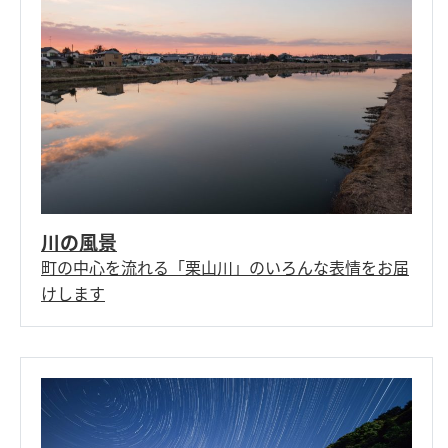
川の風景
町の中心を流れる「栗山川」のいろんな表情をお届
けします