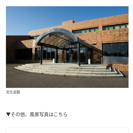
文化会館
▼その他、風景写真はこちら