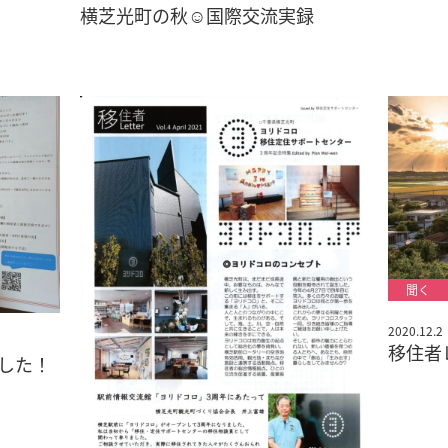
横芝光町の秋☺️国際交流実録
2020.12.2
移住者
した！