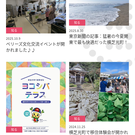
2025.8.30
東京新聞の記事：猛暑の今夏関
2025.10.9
東で最も快適だった横芝光町！
ベリーズ文化交流イベントが開
かれました♪♪
2024.11.25
横芝光町で移住体験会が開かれ