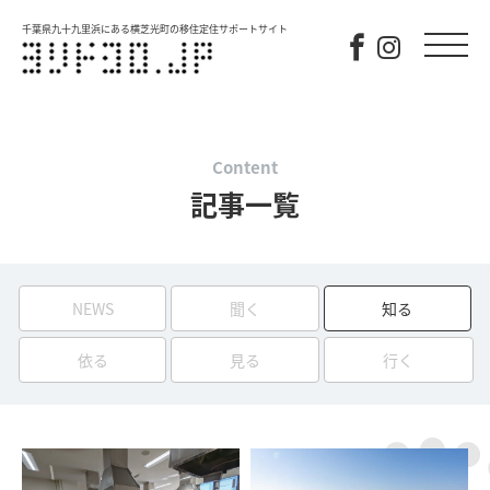
千葉県九十九里浜にある横芝光町の移住定住サポートサイト
Content
記事一覧
NEWS
聞く
知る
依る
見る
行く