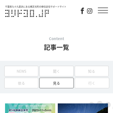
千葉県九十九里浜にある横芝光町の移住定住サポートサイト
Content
記事一覧
NEWS
聞く
知る
依る
見る
行く