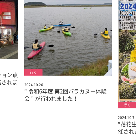
ション点
催されま
2024.10.26
” 令和6年度 第2回パラカヌー体験
会 ” が行われました！
2024.10.7
”落花
催され