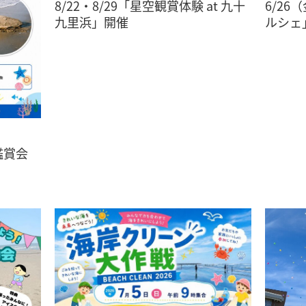
8/22・8/29「星空観賞体験 at 九十
6/26
九里浜」開催
ルシェ
鑑賞会